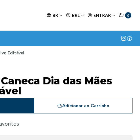
BR
BRL
ENTRAR
0
ivo Editável
a Caneca Dia das Mães
ável
a
Adicionar ao Carrinho
favoritos