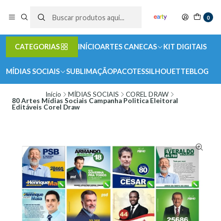
0
CATEGORIAS
INÍCIO
ARTES CANECAS
KIT DIGITAIS
MÍDIAS SOCIAIS
SUBLIMAÇÃO
PACOTES
SILHOUETTE
BLOG
Início
MÍDIAS SOCIAIS
COREL DRAW
80 Artes Mídias Sociais Campanha Politica Eleitoral
Editáveis Corel Draw