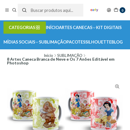
0
CATEGORIAS
INÍCIO
ARTES CANECAS
KIT DIGITAIS
MÍDIAS SOCIAIS
SUBLIMAÇÃO
PACOTES
SILHOUETTE
BLOG
Início
SUBLIMAÇÃO
8 Artes Caneca Branca de Neve e Os 7 Anões Editável em
Photoshop