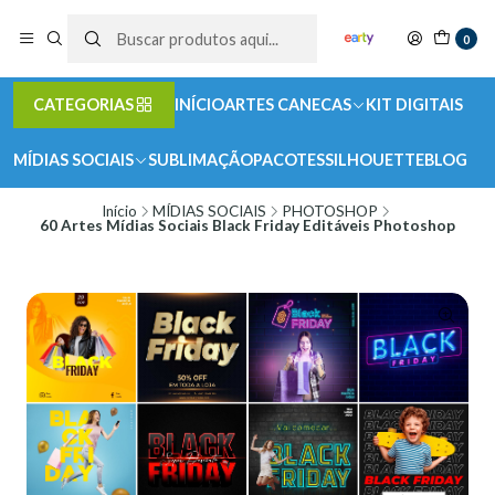
0
CATEGORIAS
INÍCIO
ARTES CANECAS
KIT DIGITAIS
MÍDIAS SOCIAIS
SUBLIMAÇÃO
PACOTES
SILHOUETTE
BLOG
Início
MÍDIAS SOCIAIS
PHOTOSHOP
60 Artes Mídias Sociais Black Friday Editáveis Photoshop