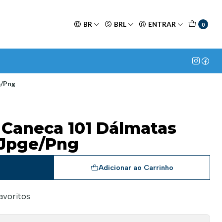
BR
BRL
ENTRAR
0
e/Png
a Caneca 101 Dálmatas
 Jpge/Png
a
Adicionar ao Carrinho
favoritos