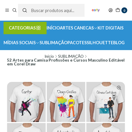
0
CATEGORIAS
INÍCIO
ARTES CANECAS
KIT DIGITAIS
MÍDIAS SOCIAIS
SUBLIMAÇÃO
PACOTES
SILHOUETTE
BLOG
Início
SUBLIMAÇÃO
52 Artes para Camisa Profissões e Cursos Masculino Editável
em Corel Draw