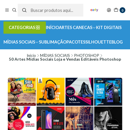
0
CATEGORIAS
INÍCIO
ARTES CANECAS
KIT DIGITAIS
MÍDIAS SOCIAIS
SUBLIMAÇÃO
PACOTES
SILHOUETTE
BLOG
Início
MÍDIAS SOCIAIS
PHOTOSHOP
50 Artes Mídias Sociais Loja e Vendas Editáveis Photoshop