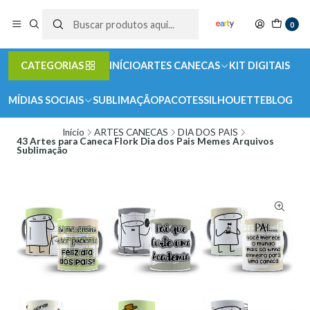
0
CATEGORIAS
INÍCIO
ARTES CANECAS
KIT DIGITAIS
MÍDIAS SOCIAIS
SUBLIMAÇÃO
PACOTES
SILHOUETTE
BLOG
Início
ARTES CANECAS
DIA DOS PAIS
43 Artes para Caneca Flork Dia dos Pais Memes Arquivos
Sublimação