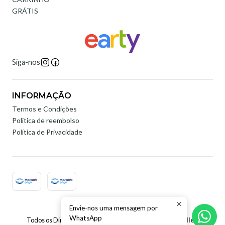
GRÁTIS
Siga-nos
INFORMAÇÃO
Termos e Condições
Politica de reembolso
Política de Privacidade
Envie-nos uma mensagem por
2026 Earty Digital.
WhatsApp
Todos os Direitos Reservados.
Com tecnologia Jumpseller
.