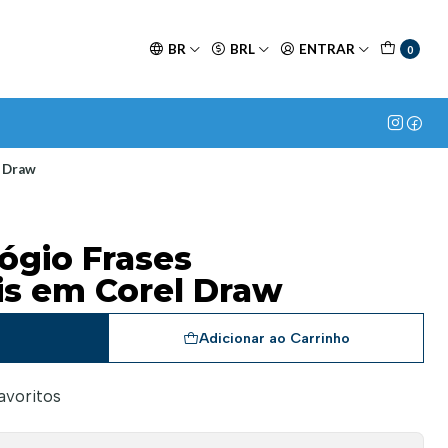
BR
BRL
ENTRAR
0
l Draw
ógio Frases
is em Corel Draw
a
Adicionar ao Carrinho
favoritos