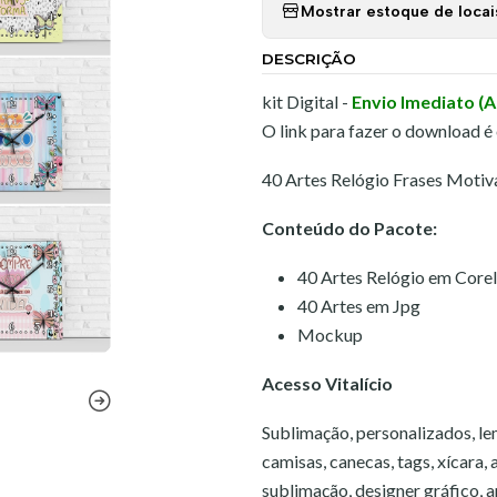
Mostrar estoque de locai
DESCRIÇÃO
kit Digital -
Envio Imediato (
O link para fazer o download é
40 Artes Relógio Frases Motiv
Conteúdo do Pacote:
40 Artes Relógio em Core
40 Artes em Jpg
Mockup
Acesso Vitalício
Sublimação, personalizados, lem
camisas, canecas, tags, xícara,
sublimação, designer gráfico, art