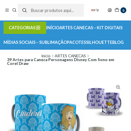
0
CATEGORIAS
INÍCIO
ARTES CANECAS
KIT DIGITAIS
MÍDIAS SOCIAIS
SUBLIMAÇÃO
PACOTES
SILHOUETTE
BLOG
Início
ARTES CANECAS
39 Artes para Caneca Personagens Disney Com Sono em
Corel Draw