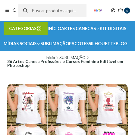
0
CATEGORIAS
INÍCIO
ARTES CANECAS
KIT DIGITAIS
MÍDIAS SOCIAIS
SUBLIMAÇÃO
PACOTES
SILHOUETTE
BLOG
Início
SUBLIMAÇÃO
36 Artes Caneca Profissões e Cursos Feminino Editável em
Photoshop