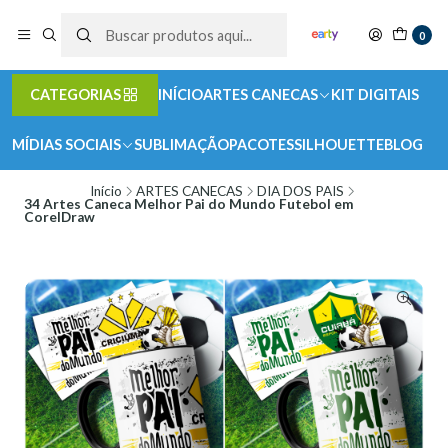
0
CATEGORIAS
INÍCIO
ARTES CANECAS
KIT DIGITAIS
MÍDIAS SOCIAIS
SUBLIMAÇÃO
PACOTES
SILHOUETTE
BLOG
Início
ARTES CANECAS
DIA DOS PAIS
34 Artes Caneca Melhor Pai do Mundo Futebol em
CorelDraw