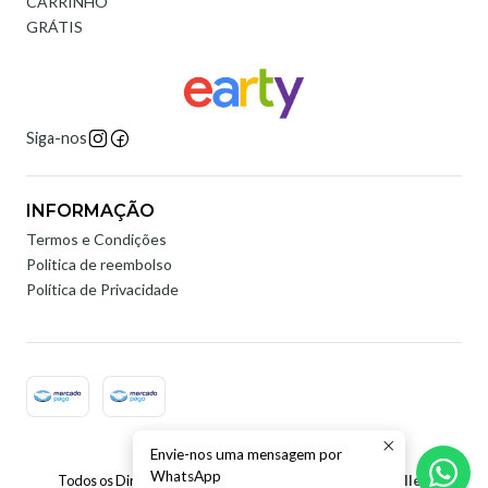
CARRINHO
GRÁTIS
Siga-nos
INFORMAÇÃO
Termos e Condições
Politica de reembolso
Política de Privacidade
Envie-nos uma mensagem por
2026 Earty Digital.
WhatsApp
Todos os Direitos Reservados.
Com tecnologia Jumpseller
.