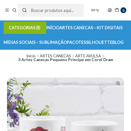
0
CATEGORIAS
INÍCIO
ARTES CANECAS
KIT DIGITAIS
MÍDIAS SOCIAIS
SUBLIMAÇÃO
PACOTES
SILHOUETTE
BLOG
Início
ARTES CANECAS
ARTE AVULSA
3 Artes Canecas Pequeno Príncipe em Corel Draw