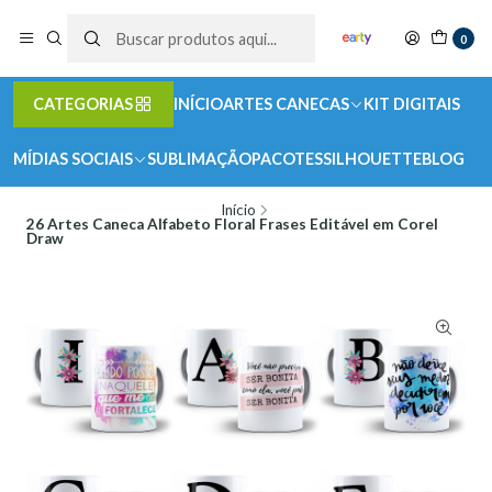
0
CATEGORIAS
INÍCIO
ARTES CANECAS
KIT DIGITAIS
MÍDIAS SOCIAIS
SUBLIMAÇÃO
PACOTES
SILHOUETTE
BLOG
Início
26 Artes Caneca Alfabeto Floral Frases Editável em Corel
Draw