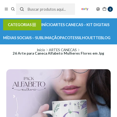
0
CATEGORIAS
INÍCIO
ARTES CANECAS
KIT DIGITAIS
MÍDIAS SOCIAIS
SUBLIMAÇÃO
PACOTES
SILHOUETTE
BLOG
Início
ARTES CANECAS
26 Arte para Caneca Alfabeto Mulheres Flores em Jpg