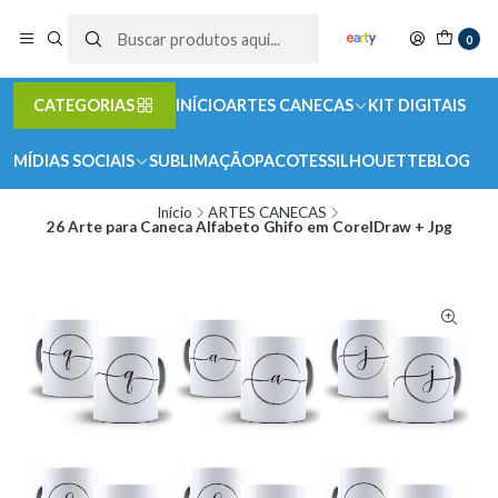
0
CATEGORIAS
INÍCIO
ARTES CANECAS
KIT DIGITAIS
MÍDIAS SOCIAIS
SUBLIMAÇÃO
PACOTES
SILHOUETTE
BLOG
Início
ARTES CANECAS
26 Arte para Caneca Alfabeto Ghifo em CorelDraw + Jpg