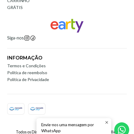
CARRINHO
GRÁTIS
Siga-nos
INFORMAÇÃO
Termos e Condições
Politica de reembolso
Política de Privacidade
Envie-nos uma mensagem por
2026 Earty Digital.
WhatsApp
Todos os Direitos Reservados.
Com tecnologia Jumpseller
.