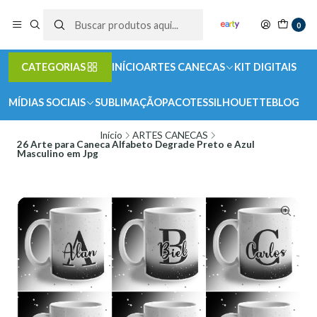
0
CATEGORIAS
INÍCIO
ARTES CANECAS
KIT DIGITAIS
MÍDIAS SOCIAIS
SUBLIMAÇÃO
PACOTES
SILHOUETTE
BLOG
Início
ARTES CANECAS
26 Arte para Caneca Alfabeto Degrade Preto e Azul
Masculino em Jpg