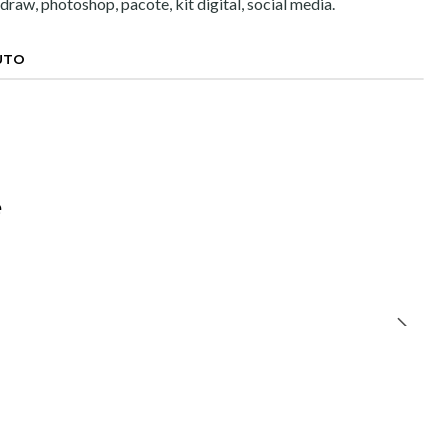
l draw, photoshop, pacote, kit digital, social media.
UTO
e