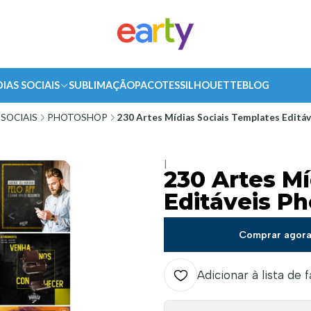
DIAS SOCIAIS
SUBLIMAÇÃO
PACOTES
SILHOUETTE
BLOG
 SOCIAIS
PHOTOSHOP
230 Artes Mídias Sociais Templates Editá
|
230 Artes Mí
Editáveis P
Comprar agor
Adicionar à lista de 