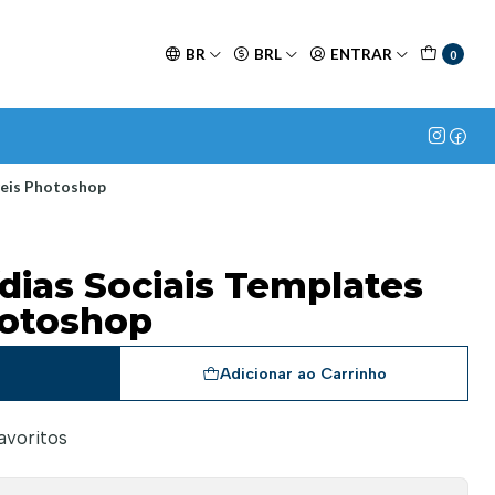
BR
BRL
ENTRAR
0
veis Photoshop
dias Sociais Templates
hotoshop
a
Adicionar ao Carrinho
favoritos