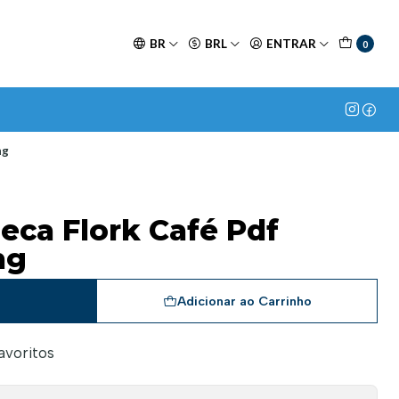
BR
BRL
ENTRAR
0
ng
eca Flork Café Pdf
ng
a
Adicionar ao Carrinho
favoritos