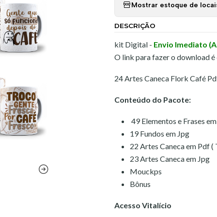
Mostrar estoque de locai
DESCRIÇÃO
kit Digital -
Envio Imediato (
O link para fazer o download é
24 Artes Caneca Flork Café Pd
Conteúdo do Pacote:
49 Elementos e Frases em
19 Fundos em Jpg
22 Artes Caneca em Pdf ( 
23 Artes Caneca em Jpg
Mouckps
Bônus
Acesso Vitalício