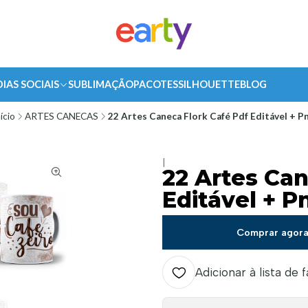
DIAS SOCIAIS
SUBLIMAÇÃO
PACOTES
SILHOUETTE
BLOG
nício
ARTES CANECAS
22 Artes Caneca Flork Café Pdf Editável + P
|
22 Artes Can
Editável + P
Comprar agor
Adicionar à lista de 