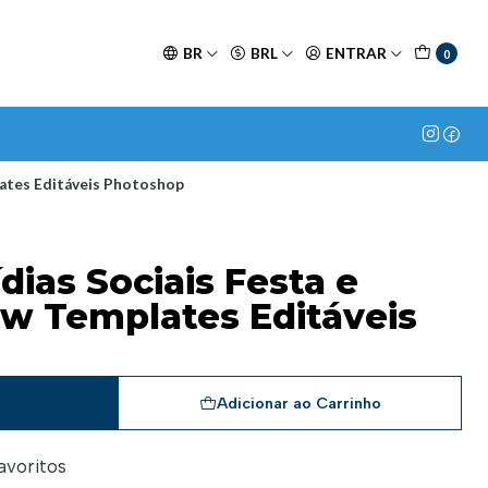
BR
BRL
ENTRAR
0
lates Editáveis Photoshop
dias Sociais Festa e
w Templates Editáveis
a
Adicionar ao Carrinho
favoritos