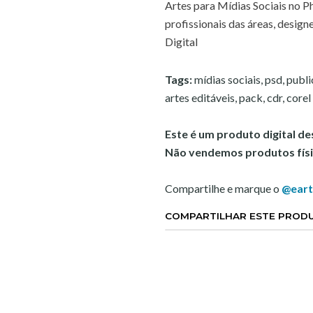
Artes para Mídias Sociais no P
profissionais das áreas, designer
Digital
Tags:
mídias sociais, psd, publ
artes editáveis, pack, cdr, core
Este é um produto digital d
Não vendemos produtos físi
Compartilhe e marque o
@eart
COMPARTILHAR ESTE PROD