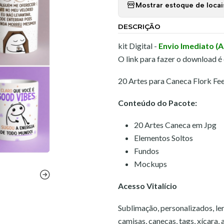
Mostrar estoque de locai
DESCRIÇÃO
kit Digital -
Envio Imediato (
O link para fazer o download é
20 Artes para Caneca Flork F
Conteúdo do Pacote:
20 Artes Caneca em Jpg
Elementos Soltos
Fundos
Mockups
Acesso Vitalício
Sublimação, personalizados, lem
camisas, canecas, tags, xícara,