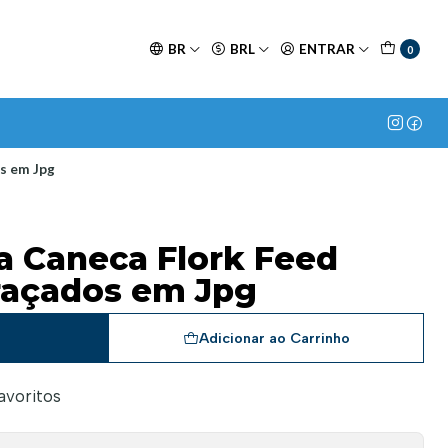
BR
BRL
ENTRAR
0
s em Jpg
ra Caneca Flork Feed
açados em Jpg
a
Adicionar ao Carrinho
favoritos