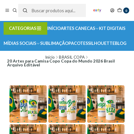
0
CATEGORIAS
INÍCIO
ARTES CANECAS
KIT DIGITAIS
MÍDIAS SOCIAIS
SUBLIMAÇÃO
PACOTES
SILHOUETTE
BLOG
Início
BRASIL COPA
20 Artes para Camisa Copo Copa do Mundo 2026 Brasil
Arquivo Editável