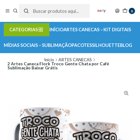
0
CATEGORIAS
INÍCIO
ARTES CANECAS
KIT DIGITAIS
MÍDIAS SOCIAIS
SUBLIMAÇÃO
PACOTES
SILHOUETTE
BLOG
Início
ARTES CANECAS
2 Artes Caneca Flork Troco Gente Chata por Café
Sublimação Baixar Grátis