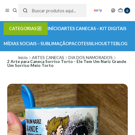
0
CATEGORIAS
INÍCIO
ARTES CANECAS
KIT DIGITAIS
MÍDIAS SOCIAIS
SUBLIMAÇÃO
PACOTES
SILHOUETTE
BLOG
Início
ARTES CANECAS
DIA DOS NAMORADOS
2 Arte para Caneca Sorriso Torto - Ele Tem Um Nariz Grande
Um Sorriso Meio Torto