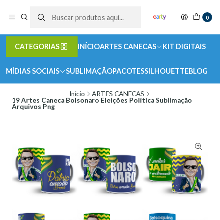
0
CATEGORIAS
INÍCIO
ARTES CANECAS
KIT DIGITAIS
MÍDIAS SOCIAIS
SUBLIMAÇÃO
PACOTES
SILHOUETTE
BLOG
Início
ARTES CANECAS
19 Artes Caneca Bolsonaro Eleições Política Sublimação
Arquivos Png