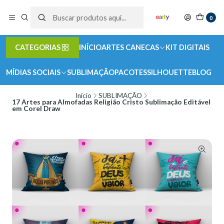
0
CATEGORIAS
INÍCIO
ARTES CANECAS
KIT DIGITAIS
MÍDIAS SOCIAIS
SUBLIMAÇÃO
PACOTES
SILHOUETTE
BLOG
Início
SUBLIMAÇÃO
17 Artes para Almofadas Religião Cristo Sublimação Editável
em Corel Draw