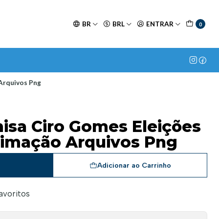
BR
BRL
ENTRAR
0
 Arquivos Png
misa Ciro Gomes Eleições
blimação Arquivos Png
a
Adicionar ao Carrinho
favoritos