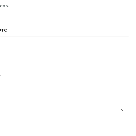
cos.
UTO
e