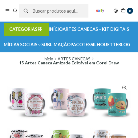
0
CATEGORIAS
INÍCIO
ARTES CANECAS
KIT DIGITAIS
MÍDIAS SOCIAIS
SUBLIMAÇÃO
PACOTES
SILHOUETTE
BLOG
Início
ARTES CANECAS
15 Artes Caneca Amizade Editável em Corel Draw