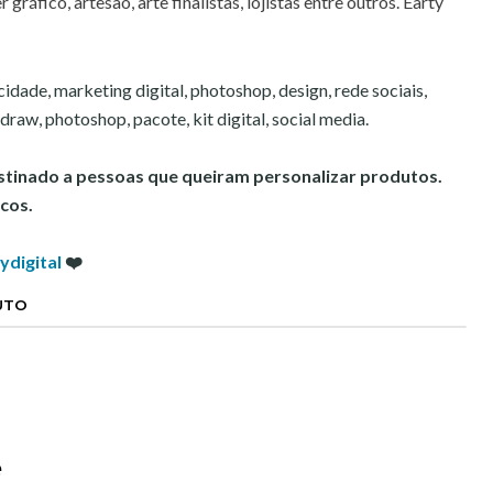
 gráfico, artesão, arte finalistas, lojistas entre outros. Earty
icidade, marketing digital, photoshop, design, rede sociais,
l draw, photoshop, pacote, kit digital, social media.
estinado a pessoas que queiram personalizar produtos.
cos.
ydigital
❤️
UTO
e