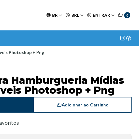
BR
BRL
ENTRAR
0
áveis Photoshop + Png
ara Hamburgueria Mídias
áveis Photoshop + Png
a
Adicionar ao Carrinho
favoritos