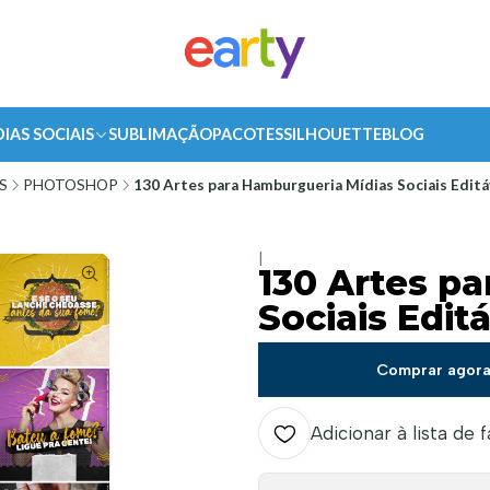
DIAS SOCIAIS
SUBLIMAÇÃO
PACOTES
SILHOUETTE
BLOG
S
PHOTOSHOP
130 Artes para Hamburgueria Mídias Sociais Edit
|
130 Artes p
Sociais Edit
Comprar agor
Adicionar à lista de 