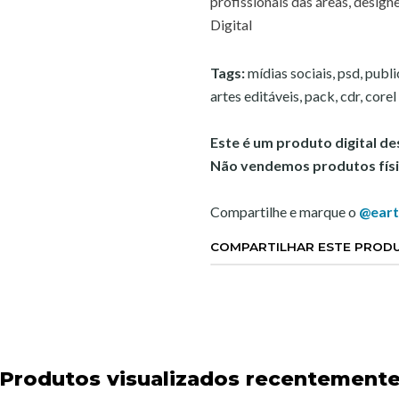
profissionais das áreas, designer
Digital
Tags:
mídias sociais, psd, publ
artes editáveis, pack, cdr, core
Este é um produto digital d
Não vendemos produtos físi
Compartilhe e marque o
@eart
COMPARTILHAR ESTE PROD
Produtos visualizados recentement