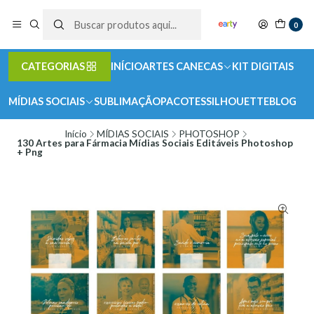
0
CATEGORIAS
INÍCIO
ARTES CANECAS
KIT DIGITAIS
MÍDIAS SOCIAIS
SUBLIMAÇÃO
PACOTES
SILHOUETTE
BLOG
Início
MÍDIAS SOCIAIS
PHOTOSHOP
130 Artes para Fármacia Mídias Sociais Editáveis Photoshop
+ Png