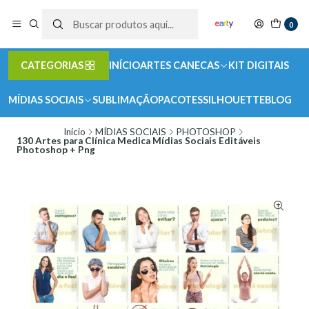
0
CATEGORIAS
INÍCIO
ARTES CANECAS
KIT DIGITAIS
MÍDIAS SOCIAIS
SUBLIMAÇÃO
PACOTES
SILHOUETTE
BLOG
Início
MÍDIAS SOCIAIS
PHOTOSHOP
130 Artes para Clínica Medica Mídias Sociais Editáveis
Photoshop + Png