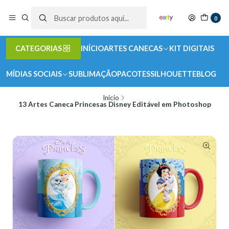
0
CATEGORIAS
INÍCIO
ARTES CANECAS
KIT DIGITAIS
MÍDIAS SOCIAIS
SUBLIMAÇÃO
PACOTES
SILHOUETTE
BLOG
Início
13 Artes Caneca Princesas Disney Editável em Photoshop