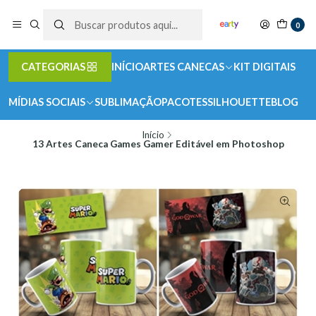
0
CATEGORIAS
INÍCIO
ARTES CANECAS
KIT DIGITAIS
MÍDIAS SOCIAIS
SUBLIMAÇÃO
PACOTES
SILHOUETTE
BLOG
Início
13 Artes Caneca Games Gamer Editável em Photoshop