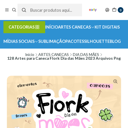
0
CATEGORIAS
INÍCIO
ARTES CANECAS
KIT DIGITAIS
MÍDIAS SOCIAIS
SUBLIMAÇÃO
PACOTES
SILHOUETTE
BLOG
Início
ARTES CANECAS
DIA DAS MÃES
128 Artes para Caneca Flork Dia das Mães 2023 Arquivos Png