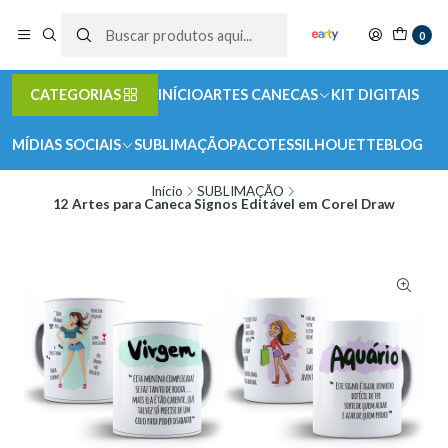
0
CATEGORIAS
INÍCIO
ARTES CANECAS
KIT DIGITAIS
MÍDIAS SOCIAIS
SUBLIMAÇÃO
PACOTES
SILHOUETTE
BLOG
Início
SUBLIMAÇÃO
12 Artes para Caneca Signos Editável em Corel Draw