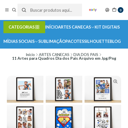
0
CATEGORIAS
INÍCIO
ARTES CANECAS
KIT DIGITAIS
MÍDIAS SOCIAIS
SUBLIMAÇÃO
PACOTES
SILHOUETTE
BLOG
Início
ARTES CANECAS
DIA DOS PAIS
11 Artes para Quadros Dia dos Pais Arquivo em Jpg/Png