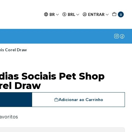
BR
BRL
ENTRAR
0
eis Corel Draw
dias Sociais Pet Shop
rel Draw
a
Adicionar ao Carrinho
favoritos