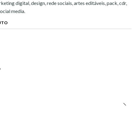
eting digital, design, rede sociais, artes editáveis, pack, cdr,
social media.
UTO
e