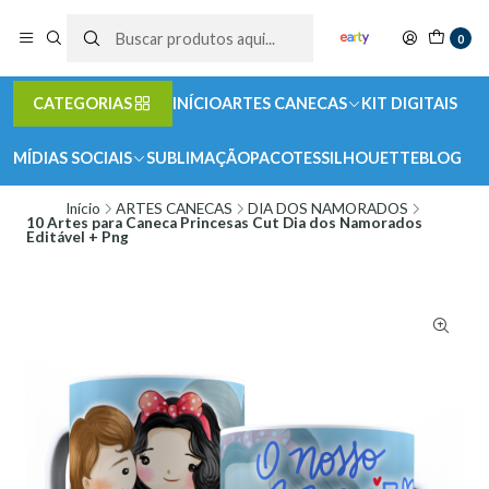
0
CATEGORIAS
INÍCIO
ARTES CANECAS
KIT DIGITAIS
MÍDIAS SOCIAIS
SUBLIMAÇÃO
PACOTES
SILHOUETTE
BLOG
Início
ARTES CANECAS
DIA DOS NAMORADOS
10 Artes para Caneca Princesas Cut Dia dos Namorados
Editável + Png