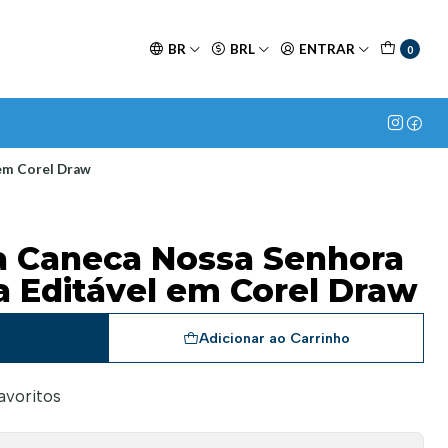
BR
BRL
ENTRAR
0
 em Corel Draw
ra Caneca Nossa Senhora
a Editável em Corel Draw
a
Adicionar ao Carrinho
favoritos