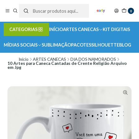
0
CATEGORIAS
INÍCIO
ARTES CANECAS
KIT DIGITAIS
MÍDIAS SOCIAIS
SUBLIMAÇÃO
PACOTES
SILHOUETTE
BLOG
Início
ARTES CANECAS
DIA DOS NAMORADOS
10 Artes para Caneca Cantadas de Crente Religião Arquivo
em Jpg