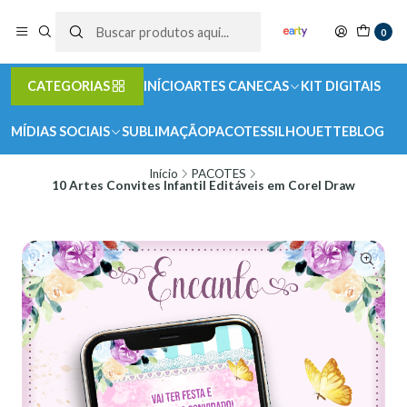
0
CATEGORIAS
INÍCIO
ARTES CANECAS
KIT DIGITAIS
MÍDIAS SOCIAIS
SUBLIMAÇÃO
PACOTES
SILHOUETTE
BLOG
Início
PACOTES
10 Artes Convites Infantil Editáveis em Corel Draw