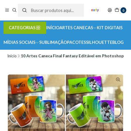
0
CATEGORIAS
INÍCIO
ARTES CANECAS
KIT DIGITAIS
MÍDIAS SOCIAIS
SUBLIMAÇÃO
PACOTES
SILHOUETTE
BLOG
Início
10 Artes Caneca Final Fantasy Editável em Photoshop