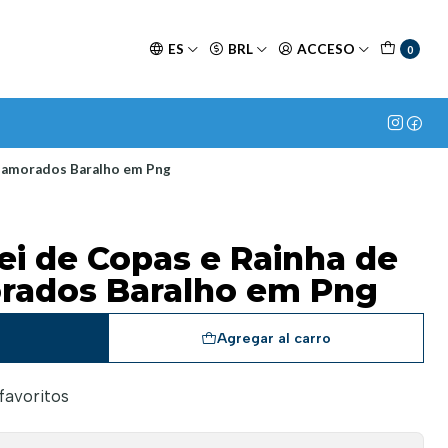
ES
BRL
ACCESO
0
 Namorados Baralho em Png
ei de Copas e Rainha de
rados Baralho em Png
a
Agregar al carro
 favoritos