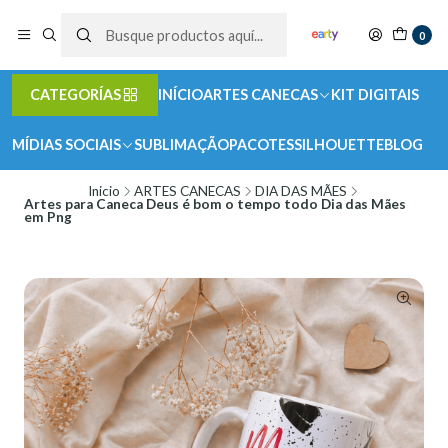
0
CATEGORÍAS
INÍCIO
ARTES CANECAS
KIT DIGITAIS
MÍDIAS SOCIAIS
SUBLIMAÇÃO
PACOTES
SILHOUETTE
BLOG
Inicio
ARTES CANECAS
DIA DAS MÃES
Artes para Caneca Deus é bom o tempo todo Dia das Mães
em Png