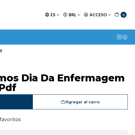
ES
BRL
ACCESO
0
df
imos Dia Da Enfermagem
Pdf
a
Agregar al carro
 favoritos